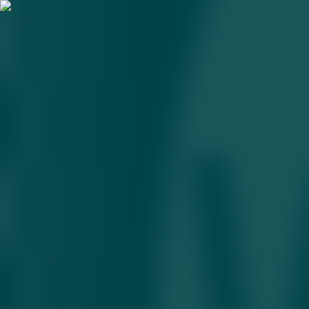
Bir asr, uch alifbo: til, millat,
yozuv bilan nimalar yuz berdi?
07.07.2026 • 17:13
1
daqiqa
Ushbu maqolada til mustaqilligi uchun kurash, alifboning nega yillar
mobaynida o‘zgargani tahlil qilingan. Shuningdek, alifboni
yangilash islohotmi yoki siyosat ekani borasida ham so‘z boradi.
Tarixiy hujjatlar, arxiv suratlari, infografikalar va interaktiv hikoya
uslubi uyg‘unlashgan multimedia hujjatli longridda bir asrlik alifbo
islohotlari haqida
mana bu yerda
bilib olishingiz mumkin.
O‘zbekiston
o‘zbek tili
alifbo islohoti
Mavzuga oid
Prezident qarori: Nasldor qoramol parvarishlash
uchun subsidiyalar beriladi