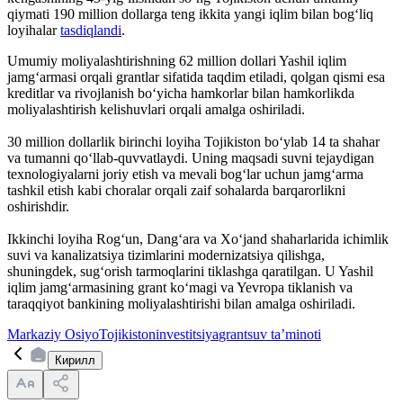
qiymati 190 million dollarga teng ikkita yangi iqlim bilan bog‘liq
loyihalar
tasdiqlandi
.
Umumiy moliyalashtirishning 62 million dollari Yashil iqlim
jamg‘armasi orqali grantlar sifatida taqdim etiladi, qolgan qismi esa
kreditlar va rivojlanish bo‘yicha hamkorlar bilan hamkorlikda
moliyalashtirish kelishuvlari orqali amalga oshiriladi.
30 million dollarlik birinchi loyiha Tojikiston bo‘ylab 14 ta shahar
va tumanni qo‘llab-quvvatlaydi. Uning maqsadi suvni tejaydigan
texnologiyalarni joriy etish va mevali bog‘lar uchun jamg‘arma
tashkil etish kabi choralar orqali zaif sohalarda barqarorlikni
oshirishdir.
Ikkinchi loyiha Rog‘un, Dang‘ara va Xo‘jand shaharlarida ichimlik
suvi va kanalizatsiya tizimlarini modernizatsiya qilishga,
shuningdek, sug‘orish tarmoqlarini tiklashga qaratilgan. U Yashil
iqlim jamg‘armasining grant ko‘magi va Yevropa tiklanish va
taraqqiyot bankining moliyalashtirishi bilan amalga oshiriladi.
Markaziy Osiyo
Tojikiston
investitsiya
grant
suv ta’minoti
Кирилл