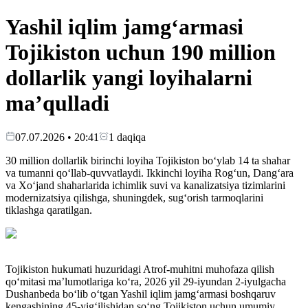
Yashil iqlim jamg‘armasi
Tojikiston uchun 190 million
dollarlik yangi loyihalarni
ma’qulladi
07.07.2026 • 20:41
1
daqiqa
30 million dollarlik birinchi loyiha Tojikiston bo‘ylab 14 ta shahar
va tumanni qo‘llab-quvvatlaydi. Ikkinchi loyiha Rog‘un, Dang‘ara
va Xo‘jand shaharlarida ichimlik suvi va kanalizatsiya tizimlarini
modernizatsiya qilishga, shuningdek, sug‘orish tarmoqlarini
tiklashga qaratilgan.
Tojikiston hukumati huzuridagi Atrof-muhitni muhofaza qilish
qo‘mitasi ma’lumotlariga ko‘ra, 2026 yil 29-iyundan 2-iyulgacha
Dushanbeda bo‘lib o‘tgan Yashil iqlim jamg‘armasi boshqaruv
kengashining 45-yig‘ilishidan so‘ng Tojikiston uchun umumiy